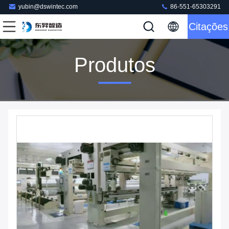
yubin@dswintec.com
86-551-65303291
Citações
Produtos