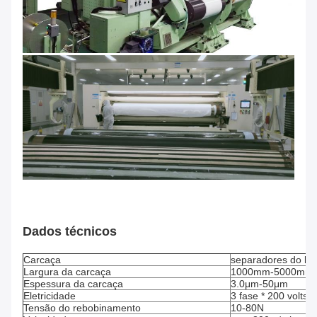
Dados técnicos
Carcaça
separadores do lítio
Largura da carcaça
1000mm-5000mm
Espessura da carcaça
3.0μm-50μm
Eletricidade
3 fase * 200 volts 
Tensão do rebobinamento
10-80N