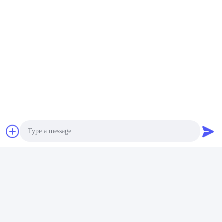
Envie-nos a sua 
solicitação e 
responderemos o mais 
rapidamente possível.
Enviar
Photo
Video Call