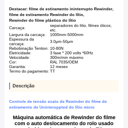
Destacar:
filme de estiramento ininterrupto Rewinder
,
filme de estiramento Rewinder do lítio
,
Rewinder do filme plástico do lítio
separadores do lítio, filmes óticos,
Carcaça:
etc.
Largura da carcaça:
1000mm-5000mm
Espessura da
3.0μm-50μm
carcaça:
Rebobinação Tention:
10-80N
Eletricidade:
3 fase * 200 volts *60Hz
Velocidade:
300m/min máximo
Cor:
RAL 7035/OEM
Garantia:
12 meses
Termo do pagamento:
TT
Descrição
Controle de tensão exato de Rewinder do filme de
estiramento de Uninteruppted do lítio micro
Máquina automática de Rewinder do filme
com o auto deslocamento do rolo usado