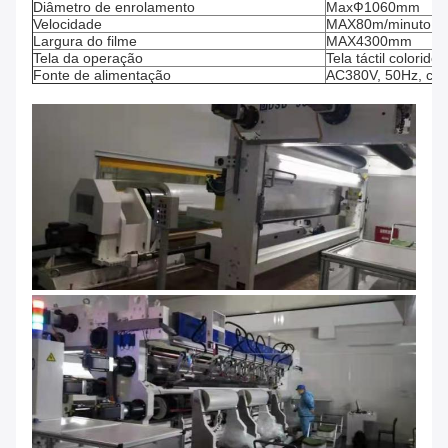
Diâmetro de enrolamento
MaxФ1060mm
Velocidade
MAX80m/minuto
Largura do filme
MAX4300mm
Tela da operação
Tela táctil colorido
Fonte de alimentação
AC380V, 50Hz, corr