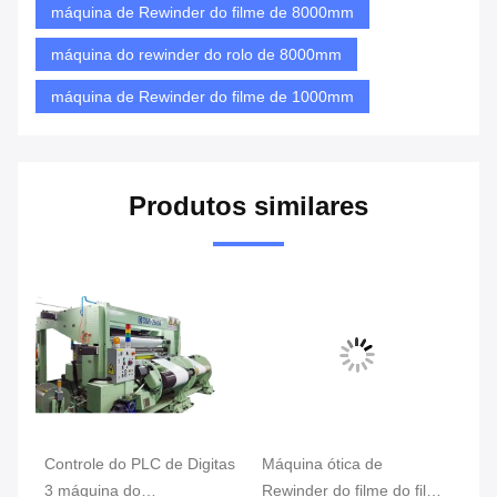
máquina de Rewinder do filme de 8000mm
máquina do rewinder do rolo de 8000mm
máquina de Rewinder do filme de 1000mm
Produtos similares
Controle do PLC de Digitas
Máquina ótica de
Fi
3 máquina do
Rewinder do filme do filme
Io