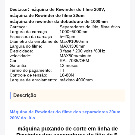
Destacar:
máquina de Rewinder do filme 200V
,
máquina de Rewinder do filme 20um
,
máquina do rewinder da dobadoura de 1000mm
Carcaça:
Separadores do lítio, filme ótico
Largura da carcaça:
1000~5000mm
Espessura da carcaça:
5~20μm
Diâmetro do enrolamento:
MaxФ1060mm
Largura do filme:
MAX4300mm
Eletricidade:
3 fase * 200 volts *60Hz
velocidade:
MAX80m/minuto
Cor:
RAL 7035/OEM
Garantia:
12 meses
Termo do pagamento:
TT
Controle de tensão:
10-80N
Largura de enrolamento:
máximo 4000mm
Descrição
Máquina de Rewinder do filme dos separadores 20um
200V do lítio
máquina puxando de corte em linha de