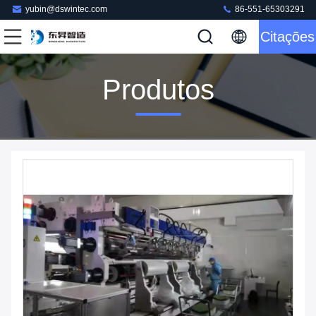
yubin@dswintec.com
86-551-65303291
Citações
Produtos