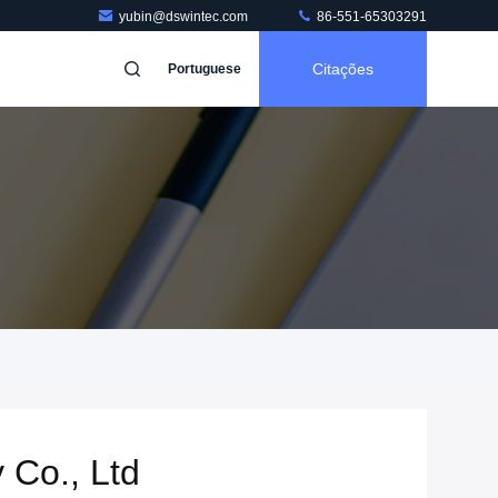
yubin@dswintec.com
86-551-65303291
Citações
Portuguese
 Co., Ltd