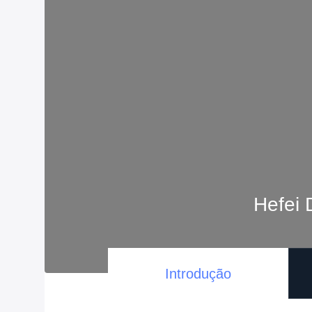
Hefei 
Introdução