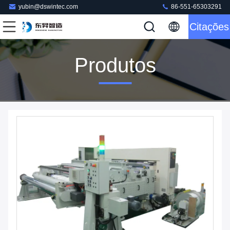
yubin@dswintec.com
86-551-65303291
Citações
Produtos