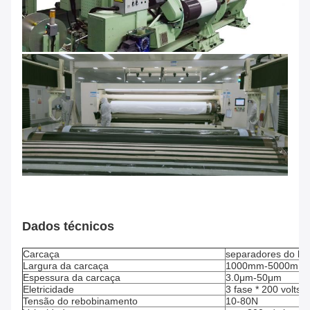
Dados técnicos
Carcaça
separadores do lítio
Largura da carcaça
1000mm-5000mm
Espessura da carcaça
3.0μm-50μm
Eletricidade
3 fase * 200 volts 
Tensão do rebobinamento
10-80N