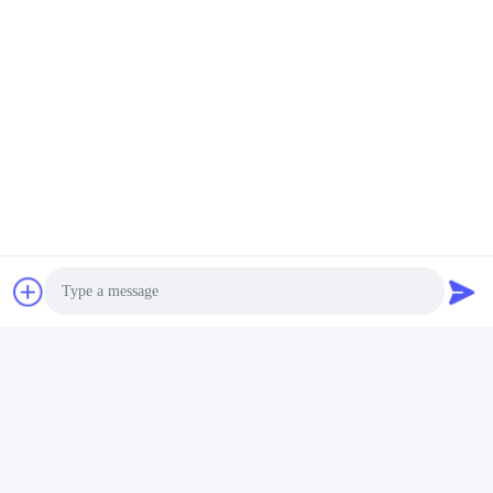
Envie-nos a sua 
solicitação e 
responderemos o mais 
rapidamente possível.
Enviar
Photo
Video Call