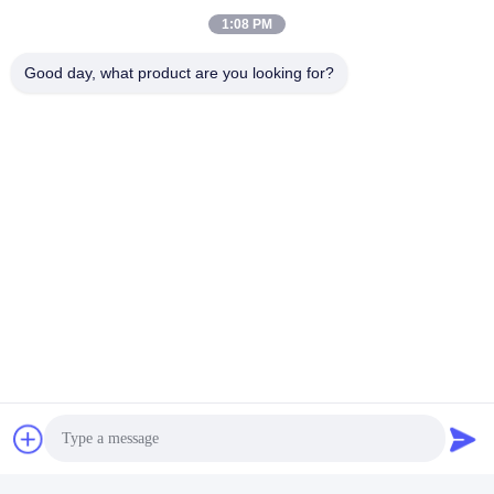
1:08 PM
Good day, what product are you looking for?
Hefei Dongsheng Machinery Technology
Co., Ltd
yubin@dswintec.com
86-551-65303291
No.2606, estrada de Jixian,
zona de desenvolvimento ec
onômico, Hefei, Anhui, Chin
a
China Boa Qualidade Máquina de Rewinder do filme Fornecedor. Copyright
© 2026 Hefei Dongsheng Machinery Technology Co., Ltd Todos os direitos
reservados.