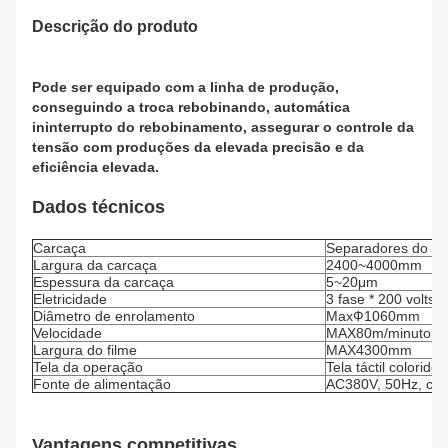
Descrição do produto
Pode ser equipado com a linha de produção,
conseguindo a troca rebobinando, automática
ininterrupto do rebobinamento, assegurar o controle da
tensão com produções da elevada precisão e da
eficiência elevada.
Dados técnicos
Carcaça
Separadores do lítio
Largura da carcaça
2400~4000mm
Espessura da carcaça
5~20μm
Eletricidade
3 fase * 200 volts 
Diâmetro de enrolamento
MaxФ1060mm
Velocidade
MAX80m/minuto
Largura do filme
MAX4300mm
Tela da operação
Tela táctil colorido
Fonte de alimentação
AC380V, 50Hz, corr
Vantagens competitivas