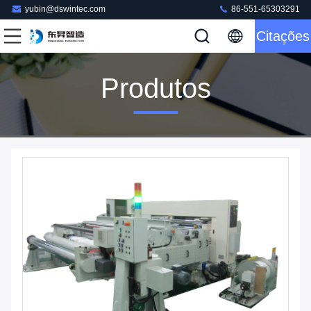
yubin@dswintec.com
86-551-65303291
Citações
Produtos