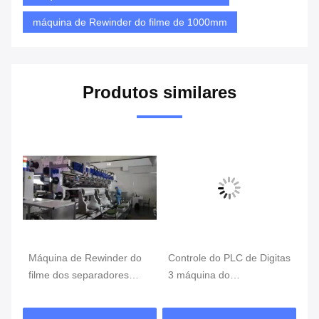
máquina de Rewinder do filme de 1000mm
Produtos similares
Máquina de Rewinder do
Controle do PLC de Digitas
Má
filme dos separadores
3 máquina do
Re
 de
20um 200V do lítio
rebobinamento do rolo da
10
fase 650mm, máquina de
au