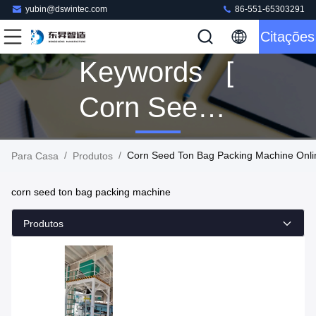
yubin@dswintec.com
86-551-65303291
Citações
Keywords [
Corn Seed
Ton Bag
/
/
Corn Seed Ton Bag Packing Machine Onli
Para Casa
Produtos
Packing
corn seed ton bag packing machine
Machine ]
Produtos
Match 1
Produtos