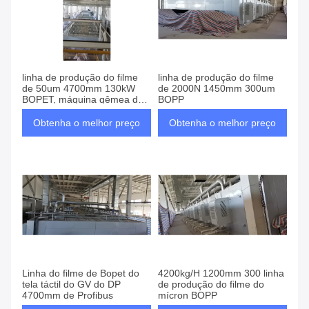
linha de produção do filme
linha de produção do filme
de 50um 4700mm 130kW
de 2000N 1450mm 300um
BOPET, máquina gêmea da
BOPP
extrusora de parafuso
Obtenha o melhor preço
Obtenha o melhor preço
Linha do filme de Bopet do
4200kg/H 1200mm 300 linha
tela táctil do GV do DP
de produção do filme do
4700mm de Profibus
mícron BOPP