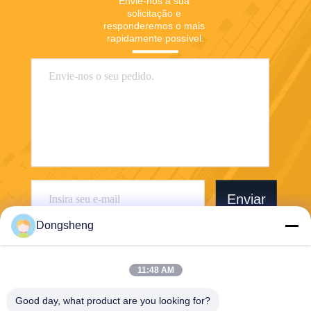
Envie-nos a sua 
solicitação e 
responderemos o mais 
rapidamente possível.
Enviar
Dongsheng
11:48 AM
Good day, what product are you looking for?
Hefei Dongsheng Machinery Technology