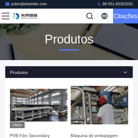
yubin@dswintec.com
86-551-65303291
Citações
Produtos
Produtos
Vídeo
PVB Film Secondary
Máquina de embalagem