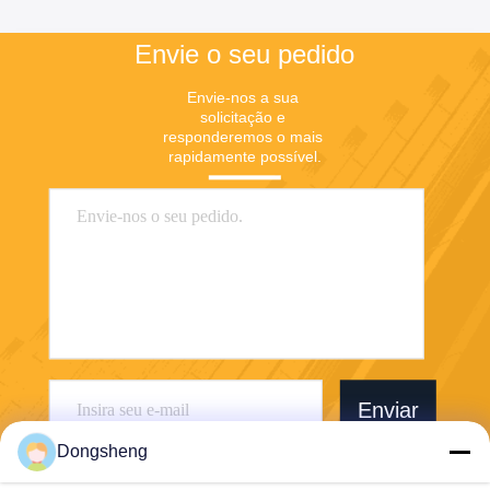
Envie o seu pedido
Envie-nos a sua 
solicitação e 
responderemos o mais 
rapidamente possível.
Enviar
Dongsheng