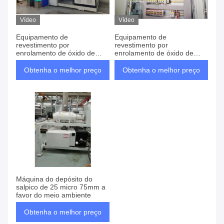
Produtos
Vídeo
Vídeo
Equipamento de
Equipamento de
revestimento por
revestimento por
enrolamento de óxido de
enrolamento de óxido de
alumínio Equipamento de
alumínio Equipamento de
enrolamento a vácuo de
enrolamento a vácuo de
Obtenha o melhor preço
Obtenha o melhor preço
cobre / alumínio
cobre / alumínio
Equipamento de
metalanização de
revestimentos metálicos
Máquina do depósito do
salpico de 25 micro 75mm a
favor do meio ambiente
Obtenha o melhor preço