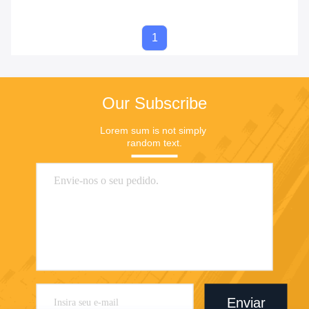
1
Our Subscribe
Lorem sum is not simply 
random text.
Enviar