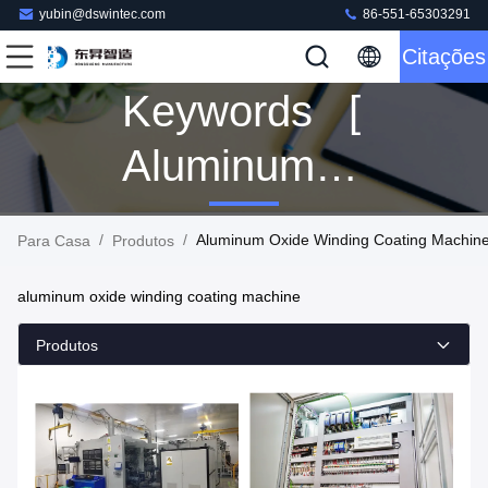
yubin@dswintec.com
86-551-65303291
Citações
Keywords [
Aluminum
Oxide
/
/
Aluminum Oxide Winding Coating Machine
Para Casa
Produtos
Winding
aluminum oxide winding coating machine
Coating
Produtos
Machine ]
Match 3