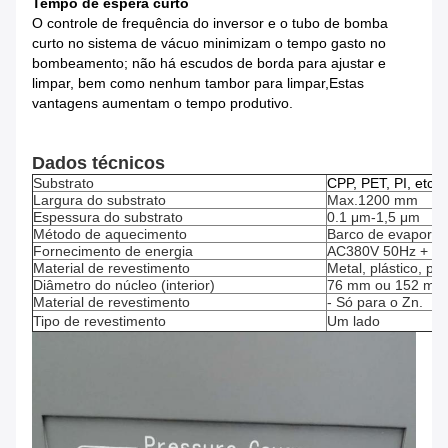
Tempo de espera curto
O controle de frequência do inversor e o tubo de bomba
curto no sistema de vácuo minimizam o tempo gasto no
bombeamento; não há escudos de borda para ajustar e
limpar, bem como nenhum tambor para limpar,Estas
vantagens aumentam o tempo produtivo.
Dados técnicos
Substrato
CPP, PET, PI, etc.
Largura do substrato
Max.1200 mm
Espessura do substrato
0.1 μm-1,5 μm
Método de aquecimento
Barco de evapora
Fornecimento de energia
AC380V 50Hz + P
Material de revestimento
Metal, plástico, p
Diâmetro do núcleo (interior)
76 mm ou 152 mm
Material de revestimento
- Só para o Zn.
Tipo de revestimento
Um lado