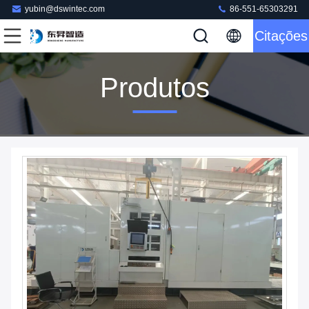
yubin@dswintec.com
86-551-65303291
Citações
Produtos