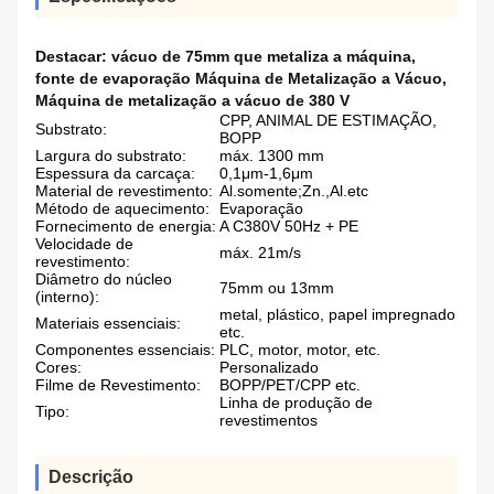
Destacar:
vácuo de 75mm que metaliza a máquina
,
fonte de evaporação Máquina de Metalização a Vácuo
,
Máquina de metalização a vácuo de 380 V
CPP, ANIMAL DE ESTIMAÇÃO,
Substrato:
BOPP
Largura do substrato:
máx. 1300 mm
Espessura da carcaça:
0,1μm-1,6μm
Material de revestimento:
Al.somente;Zn.,Al.etc
Método de aquecimento:
Evaporação
Fornecimento de energia:
A C380V 50Hz + PE
Velocidade de
máx. 21m/s
revestimento:
Diâmetro do núcleo
75mm ou 13mm
(interno):
metal, plástico, papel impregnado
Materiais essenciais:
etc.
Componentes essenciais:
PLC, motor, motor, etc.
Cores:
Personalizado
Filme de Revestimento:
BOPP/PET/CPP etc.
Linha de produção de
Tipo:
revestimentos
Descrição