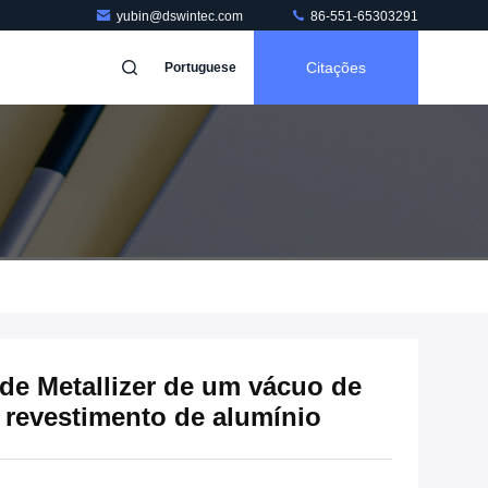
yubin@dswintec.com
86-551-65303291
Citações
Portuguese
 Metallizer de um vácuo de
 revestimento de alumínio