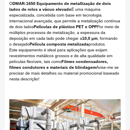
O
DMAR-1650 Equipamento de metallização de dois
lados de rolos a vácuo elevado
É uma máquina
especializada, concebida com base em tecnologia
internacional avançada, que permite a metalização contínua
de dois lados
Películas de plástico PET e OPP
Por meio de
múltiplos processos de metalização, a espessura da
deposição em cada lado pode chegar a
10,0 μm
, formando
o desejado
Película composta metalizada
produtos.
Este equipamento é ideal para aplicações que exijam
revestimentos metálicos grossos e de alta qualidade em
películas flexíveis, tais como
Filmes condensadores,
filmes condutores e materiais de blindagem
Avise-me se
precisar de mais detalhes ou material promocional baseado
nesta descrição!