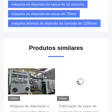
máquina do depósito de vácuo de 12 mícrons
máquina do depósito de vácuo de 75mm
máquina atômica do depósito da camada de 1200mm
Produtos similares
Vídeo
Vídeo
Ví
Máquina de deposição a
Fabricação de vapor de
Eq
on
vácuo para cobre Material
metal de água polimérica
Ev