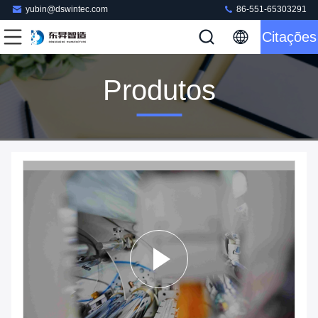
yubin@dswintec.com
86-551-65303291
Citações
Produtos