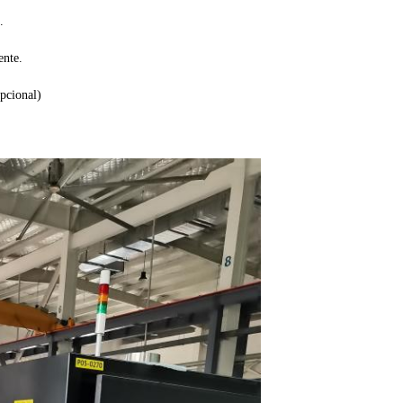
.
ente.
opcional)