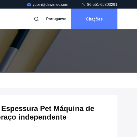
yubin@dswintec.com
86-551-65303291
Citações
Portuguese
Espessura Pet Máquina de
 braço independente