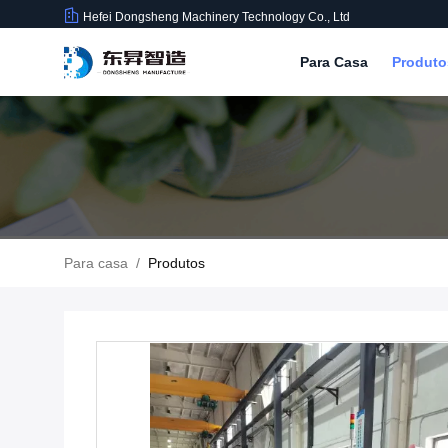
Hefei Dongsheng Machinery Technology Co., Ltd
Para Casa
Produt
Para casa
/
Produtos