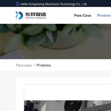
Hefei Dongsheng Machinery Technology Co., Ltd
Para Casa
Produt
Para casa
/
Produtos