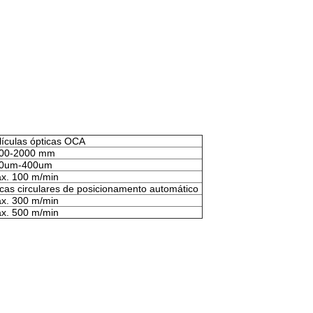
lículas ópticas OCA
00-2000 mm
0um-400um
x. 100 m/min
cas circulares de posicionamento automático
x. 300 m/min
x. 500 m/min