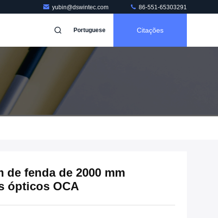
yubin@dswintec.com
86-551-65303291
Citações
Portuguese
 de fenda de 2000 mm
es ópticos OCA