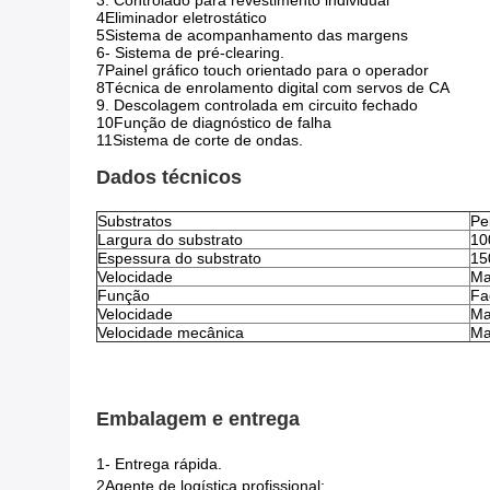
3. Controlado para revestimento individual
4Eliminador eletrostático
5Sistema de acompanhamento das margens
6- Sistema de pré-clearing.
7Painel gráfico touch orientado para o operador
8Técnica de enrolamento digital com servos de CA
9. Descolagem controlada em circuito fechado
10Função de diagnóstico de falha
11Sistema de corte de ondas.
Dados técnicos
Substratos
Pe
Largura do substrato
10
Espessura do substrato
15
Velocidade
Ma
Função
Fa
Velocidade
Ma
Velocidade mecânica
Ma
Embalagem e entrega
1- Entrega rápida.
2Agente de logística profissional;