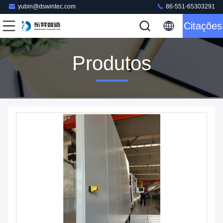
yubin@dswintec.com
86-551-65303291
Citações
Produtos