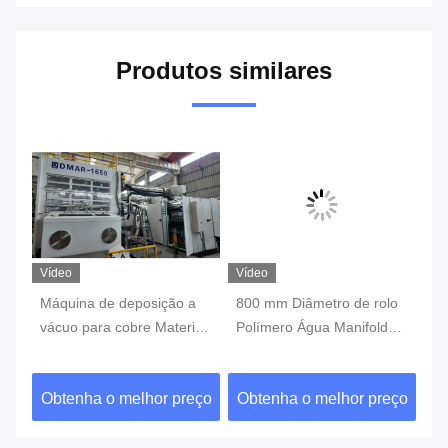
Produtos similares
Vídeo
Vídeo
Ví
Máquina de deposição a
800 mm Diâmetro de rolo
Fa
on
vácuo para cobre Material
Polímero Água Manifold
me
de produção de polímeros
Capacitor de gabinete
elétrico Filmes
ço
Obtenha o melhor preço
Obtenha o melhor preço
O