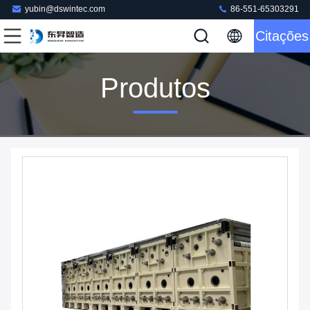
yubin@dswintec.com
86-551-65303291
Citações
Produtos