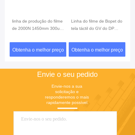
me
linha de produção do filme
Linha do filme de Bopet do
42
W
de 2000N 1450mm 300um
tela táctil do GV do DP
li
BOPP
4700mm de Profibus
do
o
ço
Obtenha o melhor preço
Obtenha o melhor preço
O
Envie o seu pedido
Envie-nos a sua 
solicitação e 
responderemos o mais 
rapidamente possível.