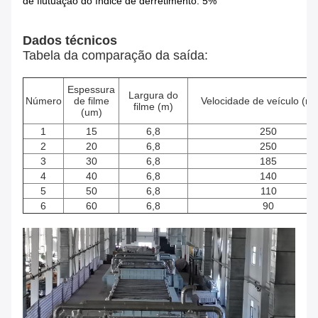
de flutuação do índice de derretimento: 5%
Dados técnicos
Tabela da comparação da saída:
Espessura
Largura do
Número
de filme
Velocidade de veículo (m/
filme (m)
(um)
1
15
6,8
250
2
20
6,8
250
3
30
6,8
185
4
40
6,8
140
5
50
6,8
110
6
60
6,8
90