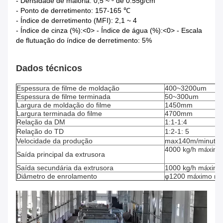
- Densidade de maioria: 0,5 ~ ³ de 0.55g/cm
- Ponto de derretimento: 157-165 ℃
- Índice de derretimento (MFI): 2,1 ~ 4
- Índice de cinza (%):<0> - Índice de água (%):<0> - Escala
de flutuação do índice de derretimento: 5%
Dados técnicos
Espessura de filme de moldação
400~3200um
Espessura de filme terminada
50~300um
Largura de moldação do filme
1450mm
Largura terminada do filme
4700mm
Relação da DM
1:1-1:4
Relação do TD
1:2-1: 5
Velocidade da produção
max140m/minuto
4000 kg/h máximo
Saída principal da extrusora
Saída secundária da extrusora
1000 kg/h máximo
Diâmetro de enrolamento
φ1200 máximo mil