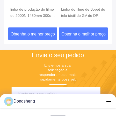
me
linha de produção do filme
Linha do filme de Bopet do
42
W
de 2000N 1450mm 300um
tela táctil do GV do DP
li
BOPP
4700mm de Profibus
do
o
ço
Obtenha o melhor preço
Obtenha o melhor preço
O
Envie o seu pedido
Envie-nos a sua 
solicitação e 
responderemos o mais 
rapidamente possível.
Dongsheng