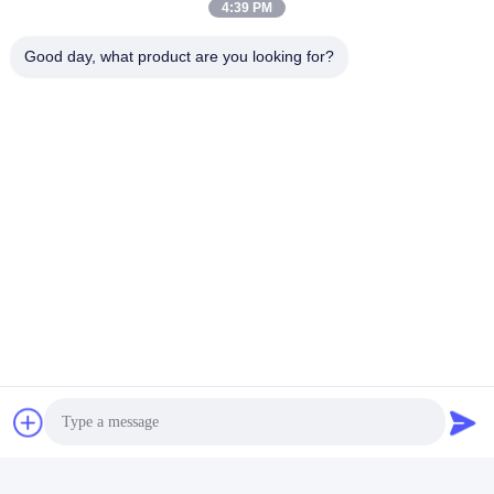
4:39 PM
Good day, what product are you looking for?
Enviar
Hefei Dongsheng Machinery Technology
Co., Ltd
yubin@dswintec.com
86-551-65303291
No.2606, estrada de Jixian,
zona de desenvolvimento ec
onômico, Hefei, Anhui, Chin
a