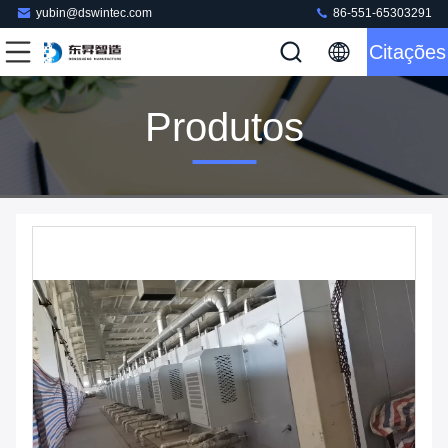
yubin@dswintec.com
86-551-65303291
Citações
Produtos