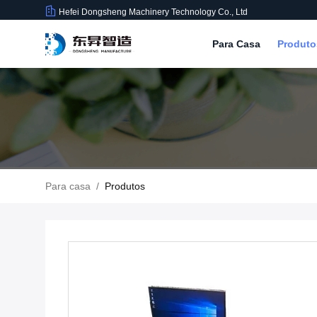
Hefei Dongsheng Machinery Technology Co., Ltd
Para Casa
Produt
Para casa
/
Produtos