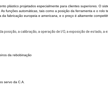
o plástico projetados especialmente para clientes superiores. O sis
el. As funções automáticas, tais como a posição da ferramenta e o ro
 da fabricação europeia e americana, e o preço é altamente competit
 da posição, a calibração, a operação de I/O, a exposição de estado, a e
eiros da rebobinação
es servo da C.A.