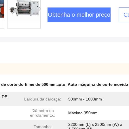
Obtenha o melhor preço
C
de corte do filme de 500mm auto
,
Auto máquina de corte movida 
L DE
Largura da carcaça:
500mm - 1000mm
Diâmetro do
Máximo 350mm
enrolamento.:
2200mm (L) x 2300mm (W) x
Tamanho: