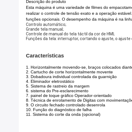
Descrição do produto
Esta máquina é uma variedade de filmes do empacotament
realizar o controle de tensão exato e a operação estáv
funções opcionais. O desempenho da máquina é na linha
Controlo automático;
Grande tela manual;
Controle de manual do tela táctil da cor de HMI;
Funções da tela: interruptor, cortando o ajuste, o ajuste
Características
1. Horizontalmente movendo-se, braços colocados diant
2. Cartucho de corte horizontalmente movente
3. Dobadoura individual controlada da guarnição
4. Eliminador eletrostático
5. Sistema de rastreio da margem
6. sistema do Pre-esclarecimento
7. painel de toque gráfico Operador-orientado
8. Técnica de enrolamento de Digitas com movimentaçõ
9. O circuito fechado controlado desenrola
10. Função do diagnóstico de falha
11. Sistema do corte da onda (opcional)