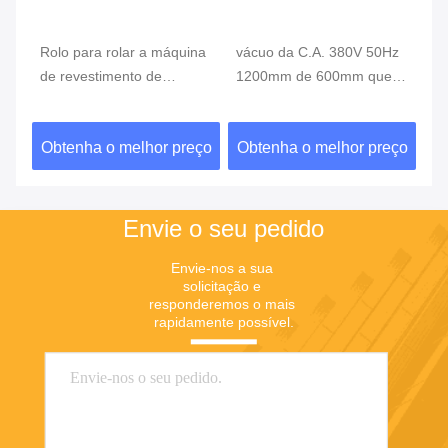
na
vácuo da C.A. 380V 50Hz
máquina de revestimento
Vá
1200mm de 600mm que
de alumínio do metal de
5
metaliza a máquina
15um 152mm OPP
qu
eço
Obtenha o melhor preço
Obtenha o melhor preço
O
Envie o seu pedido
Envie-nos a sua 
solicitação e 
responderemos o mais 
rapidamente possível.