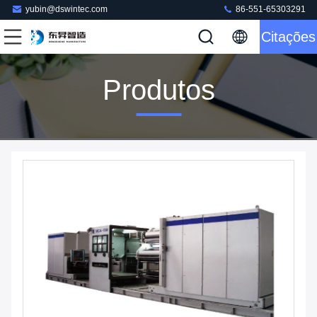
yubin@dswintec.com
86-551-65303291
Citações
Produtos