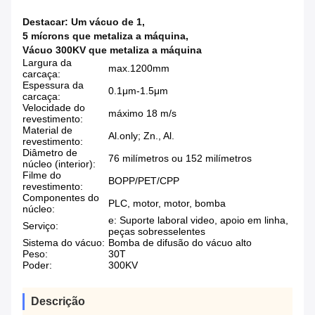
Destacar:
Um vácuo de 1
,
5 mícrons que metaliza a máquina
,
Vácuo 300KV que metaliza a máquina
Largura da
max.1200mm
carcaça:
Espessura da
0.1μm-1.5μm
carcaça:
Velocidade do
máximo 18 m/s
revestimento:
Material de
Al.only; Zn., Al.
revestimento:
Diâmetro de
76 milímetros ou 152 milímetros
núcleo (interior):
Filme do
BOPP/PET/CPP
revestimento:
Componentes do
PLC, motor, motor, bomba
núcleo:
e: Suporte laboral video, apoio em linha,
Serviço:
peças sobresselentes
Sistema do vácuo:
Bomba de difusão do vácuo alto
Peso:
30T
Poder:
300KV
Descrição