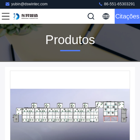
yubin@dswintec.com
86-551-65303291
Citações
Produtos