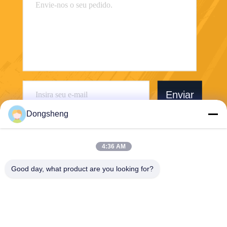
Enviar
Dongsheng
4:36 AM
Good day, what product are you looking for?
Hefei Dongsheng Machinery Technology
Co., Ltd
yubin@dswintec.com
86-551-65303291