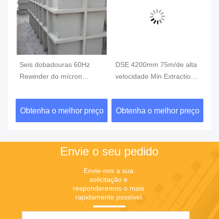
Seis dobadouras 60Hz
DSE 4200mm 75m/de alta
Li-
Rewinder do mícron
velocidade Min Extraction
Fil
4500mm dos tanques 10
Winder
ext
ço
Obtenha o melhor preço
Obtenha o melhor preço
Ob
Envie o seu pedido
Envie-nos a sua 
solicitação e 
responderemos o mais 
rapidamente possível.