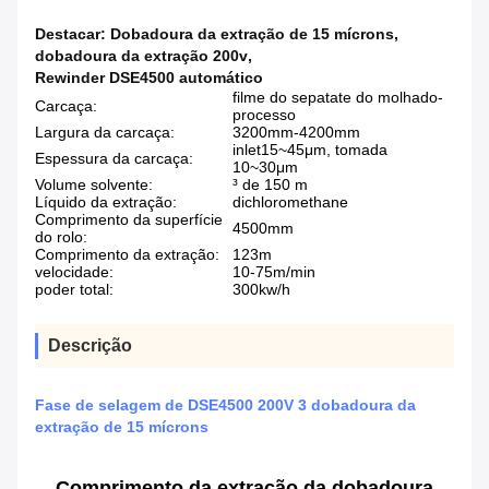
Destacar:
Dobadoura da extração de 15 mícrons
,
dobadoura da extração 200v
,
Rewinder DSE4500 automático
filme do sepatate do molhado-
Carcaça:
processo
Largura da carcaça:
3200mm-4200mm
inlet15~45μm, tomada
Espessura da carcaça:
10~30μm
Volume solvente:
³ de 150 m
Líquido da extração:
dichloromethane
Comprimento da superfície
4500mm
do rolo:
Comprimento da extração:
123m
velocidade:
10-75m/min
poder total:
300kw/h
Descrição
Fase de selagem de DSE4500 200V 3 dobadoura da
extração de 15 mícrons
Comprimento da extração da dobadoura