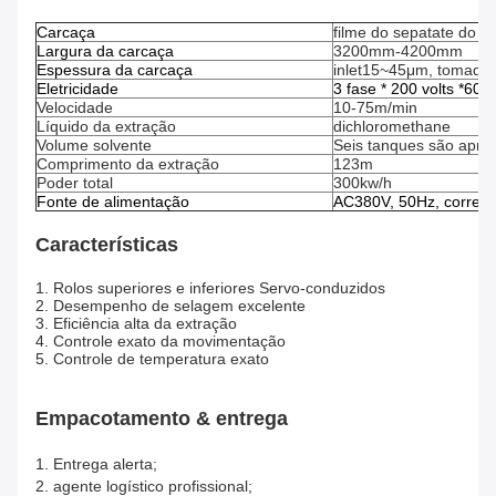
Carcaça
filme do sepatate do 
Largura da carcaça
3200mm-4200mm
Espessura da carcaça
inlet15~45μm, tomad
Eletricidade
3 fase * 200 volts *60H
Velocidade
10-75m/min
Líquido da extração
dichloromethane
Volume solvente
Seis tanques são apro
Comprimento da extração
123m
Poder total
300kw/h
Fonte de alimentação
AC380V, 50Hz, corrente
Características
1. Rolos superiores e inferiores Servo-conduzidos
2. Desempenho de selagem excelente
3. Eficiência alta da extração
4. Controle exato da movimentação
5. Controle de temperatura exato
Empacotamento & entrega
1. Entrega alerta;
2. agente logístico profissional;