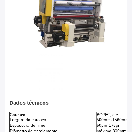
Dados técnicos
Carcaça
BOPET, etc.
Largura da carcaça
500mm-1560mm
Espessura de filme
50μm-175μm
Diâmetro de enrolamento
máximo 800mm