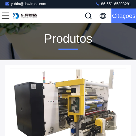
yubin@dswintec.com
86-551-65303291
Citações
Produtos