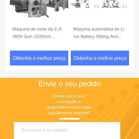
Máquina de corte da C.A.
Máquina automática de Li
Fa
380V 3um 1500mm
Ion Battery Slitting And
55
Rewinder, máquina de
Rewinding do PE
má
corte de alta velocidade
ço
Obtenha o melhor preço
Obtenha o melhor preço
O
Envie o seu pedido
Envie-nos a sua 
solicitação e 
responderemos o mais 
rapidamente possível.